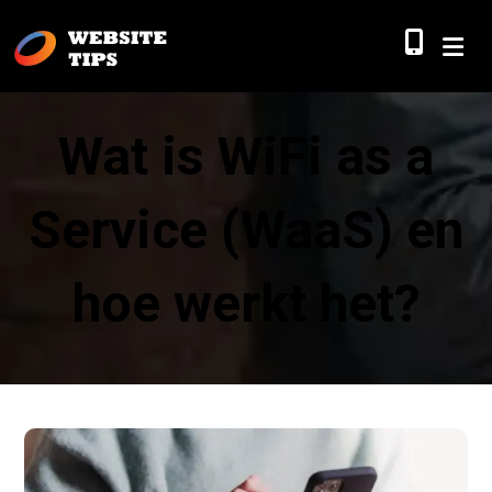
Wat is WiFi as a
Service (WaaS) en
hoe werkt het?