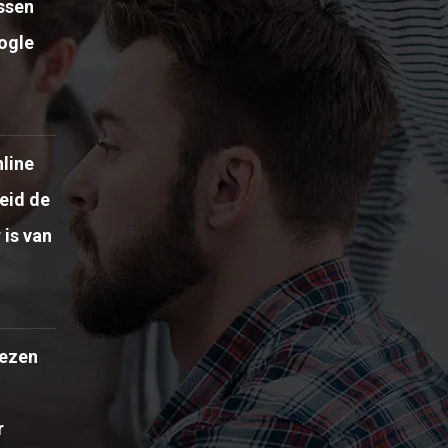
ussen
ogle
line
eid de
 is van
ezen
r