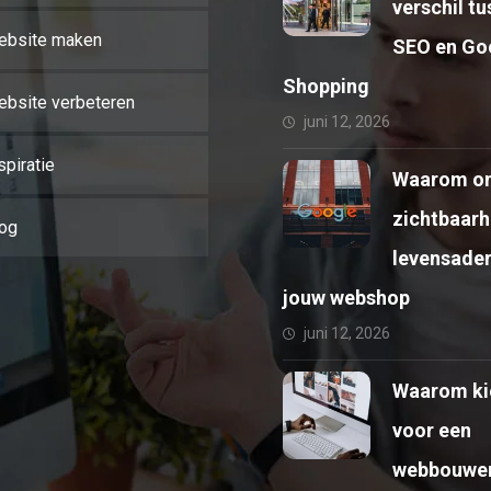
verschil t
ebsite maken
SEO en Go
Shopping
bsite verbeteren
juni 12, 2026
spiratie
Waarom on
zichtbaarh
og
levensader
jouw webshop
juni 12, 2026
Waarom ki
voor een
webbouwe