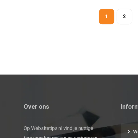
1
2
Over ons
Infor
Op Websitetips.nl vind je nuttige
We