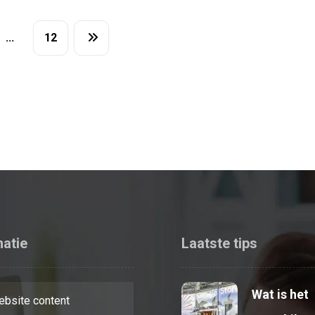
…
12
matie
Laatste tips
Wat is het
bsite content