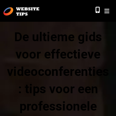
De ultieme gids
voor effectieve
videoconferenties
: tips voor een
professionele